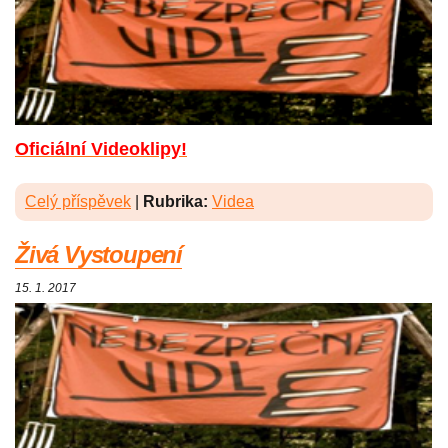
Oficiální Videoklipy!
Celý příspěvek
|
Rubrika:
Videa
Živá Vystoupení
15. 1. 2017