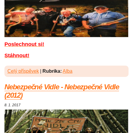
Poslechnout si!
Stáhnout!
Celý příspěvek
|
Rubrika:
Alba
Nebezpečné Vidle - Nebezpečné Vidle
(2012)
8. 1. 2017