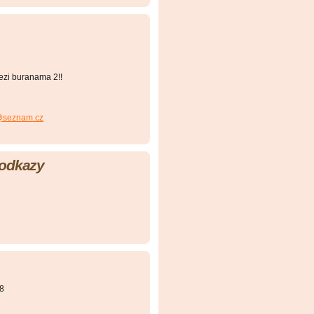
ezi buranama 2!!
@seznam.cz
 odkazy
8