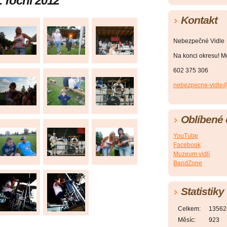
. roční 2012
Kontakt
Nebezpečné Vidle
Na konci okresu! M
602 375 306
nebezpecne-vidle
Oblíbené
YouTube
Facebook
Muzeum vidlí
BandZone
Statistiky
Celkem:
13562
Měsíc:
923