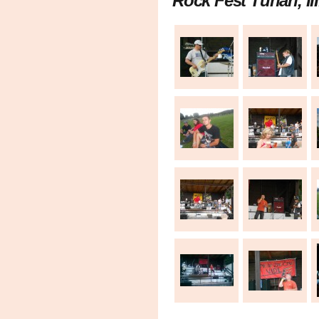
Rock Fest Tuháň, III