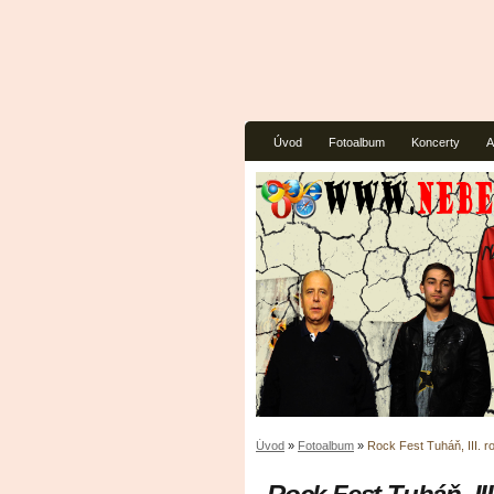
Úvod
Fotoalbum
Koncerty
A
Úvod
»
Fotoalbum
»
Rock Fest Tuháň, III. r