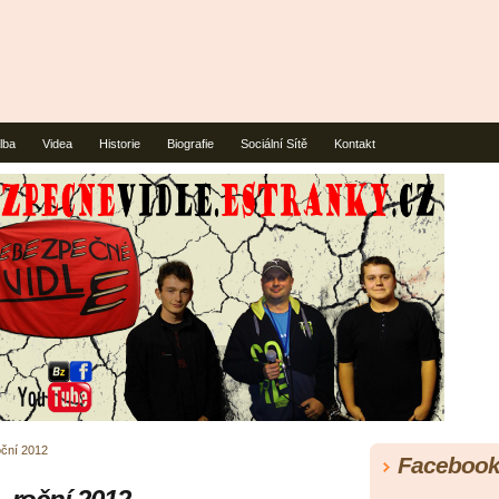
lba
Videa
Historie
Biografie
Sociální Sítě
Kontakt
oční 2012
Faceboo